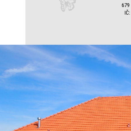
679 
IČ: