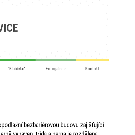
VICE
"Klubíčko"
Fotogalerie
Kontakt
podlažní bezbariérovou budovu zajišťující
erně vybaven, třída a herna je rozdělena