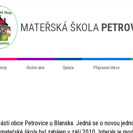
MATEŘSKÁ ŠKOLA
PETRO
enty
Režim dne
Úplata
Přípravné lekce
ásti obce Petrovice u Blanska. Jedná se o novou jedno
mateřské školy byl zahájen v září 2010. Interiér je mod