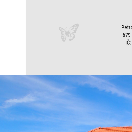
Petr
679 
IČ: